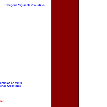
Categoria Siguiente (Salud) >>
ominios En Venta
strias Argentinas
pal]