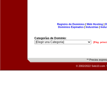
Registro de Dominios
|
Web Hosting
|
D
Dominios Expirados
|
Industrias
|
Indu
Categorías de Dominio:
[Pág. princi
** Precios expre
© 2002/2022 Solo10.com