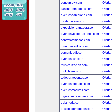
concursotv.com
Ofertar
castingdemodelos.com
Ofertar
eventosbarcelona.com
Ofertar
modamujeres.com
Ofertar
exposicionganadera.com
Ofertar
eventosycelebraciones.com
Ofertar
contratafamosos.com
Ofertar
mundoeventos.com
Ofertar
comunidadit.com
Ofertar
eventosusa.com
Ofertar
musicalizacion.com
Ofertar
rockchileno.com
Ofertar
todoparaeventos.com
Ofertar
eventosglobales.com
Ofertar
eventosmasivos.com
Ofertar
logisticaeneventos.com
Ofertar
guiamoda.com
Ofertar
desfilesdemodelos.com
Ofertar