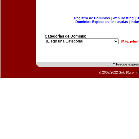
Registro de Dominios
|
Web Hosting
|
D
Dominios Expirados
|
Industrias
|
Indu
Categorías de Dominio:
[Pág. princi
** Precios expre
© 2002/2022 Solo10.com