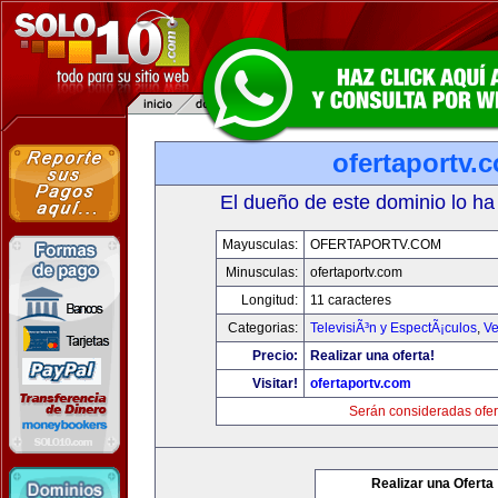
ofertaportv.
El dueño de este dominio lo ha
Mayusculas:
OFERTAPORTV.COM
Minusculas:
ofertaportv.com
Longitud:
11 caracteres
Categorias:
TelevisiÃ³n y EspectÃ¡culos
,
Ve
Precio:
Realizar una oferta!
Visitar!
ofertaportv.com
Serán consideradas ofer
Realizar una Oferta