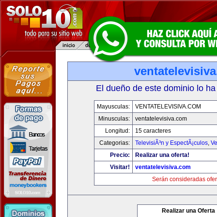
ventatelevisiv
El dueño de este dominio lo ha
Mayusculas:
VENTATELEVISIVA.COM
Minusculas:
ventatelevisiva.com
Longitud:
15 caracteres
Categorias:
TelevisiÃ³n y EspectÃ¡culos
,
Ve
Precio:
Realizar una oferta!
Visitar!
ventatelevisiva.com
Serán consideradas ofer
Realizar una Oferta