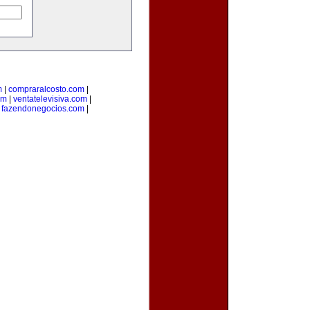
m
|
compraralcosto.com
|
om
|
ventatelevisiva.com
|
|
fazendonegocios.com
|