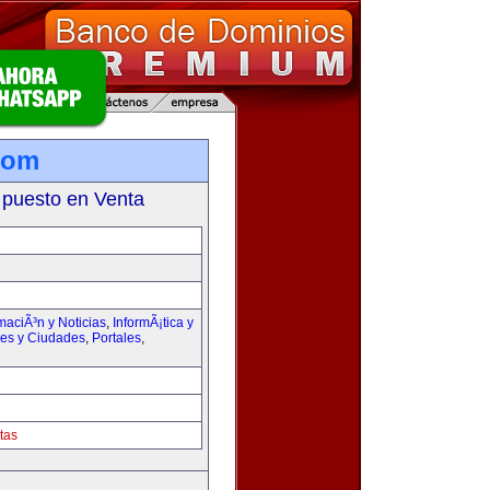
com
 puesto en Venta
maciÃ³n y Noticias
,
InformÃ¡tica y
ses y Ciudades
,
Portales
,
tas