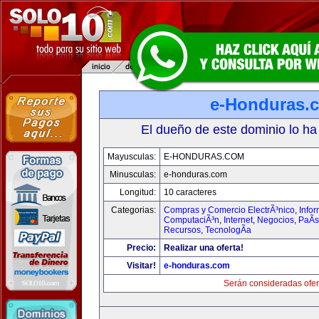
e-Honduras.
El dueño de este dominio lo ha
Mayusculas:
E-HONDURAS.COM
Minusculas:
e-honduras.com
Longitud:
10 caracteres
Categorias:
Compras y Comercio ElectrÃ³nico
,
Infor
ComputaciÃ³n
,
Internet
,
Negocios
,
PaÃ­
Recursos
,
TecnologÃ­a
Precio:
Realizar una oferta!
Visitar!
e-honduras.com
Serán consideradas ofer