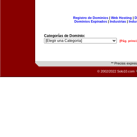
Registro de Dominios
|
Web Hosting
|
D
Dominios Expirados
|
Industrias
|
Indu
Categorías de Dominio:
[Pág. princi
** Precios expre
© 2002/2022 Solo10.com