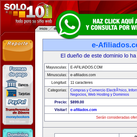
e-Afiliados.
El dueño de este dominio lo ha
Mayusculas:
E-AFILIADOS.COM
Minusculas:
e-afiliados.com
Longitud:
11 caracteres
Categorias:
Compras y Comercio ElectrÃ³nico
,
Info
Negocios
,
Web Hosting y Dominios
Precio:
$899.00
Visitar!
e-afiliados.com
Serán consideradas ofer