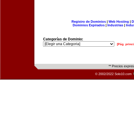
Registro de Dominios
|
Web Hosting
|
D
Dominios Expirados
|
Industrias
|
Indu
Categorías de Dominio:
[Pág. princi
** Precios expre
© 2002/2022 Solo10.com