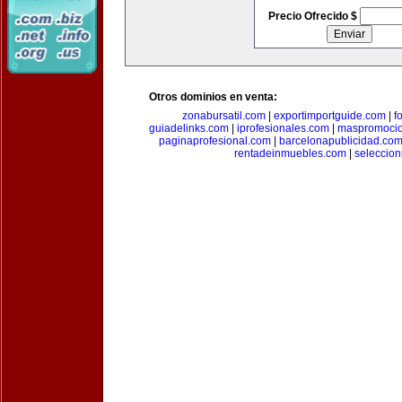
Precio Ofrecido $
Otros dominios en venta:
zonabursatil.com
|
exportimportguide.com
|
f
guiadelinks.com
|
iprofesionales.com
|
maspromoci
paginaprofesional.com
|
barcelonapublicidad.co
rentadeinmuebles.com
|
seleccio