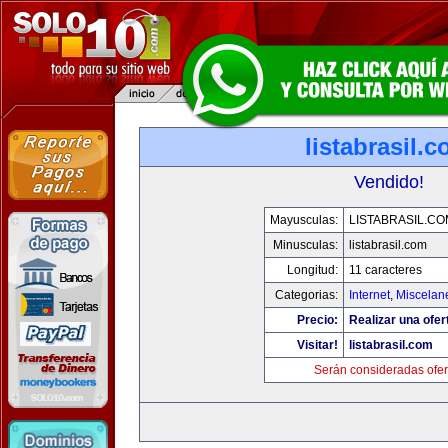
listabrasil.
Vendido!
Mayusculas:
LISTABRASIL.CO
Minusculas:
listabrasil.com
Longitud:
11 caracteres
Categorias:
Internet
,
Miscelane
Precio:
Realizar una ofer
Visitar!
listabrasil.com
Serán consideradas ofer