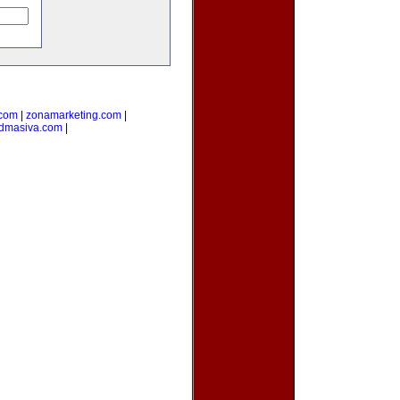
.com
|
zonamarketing.com
|
admasiva.com
|