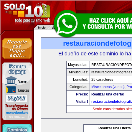
restauraciondefotog
El dueño de este dominio lo ha
Mayusculas:
RESTAURACIONDEFOT
Minusculas:
restauraciondefotografia
Longitud:
25 caracteres
Categorias:
Miscelaneas (varios)
,
Pro
Precio:
Realizar una oferta!
Visitar!
restauraciondefotograf
Serán consideradas ofer
Realizar una Oferta