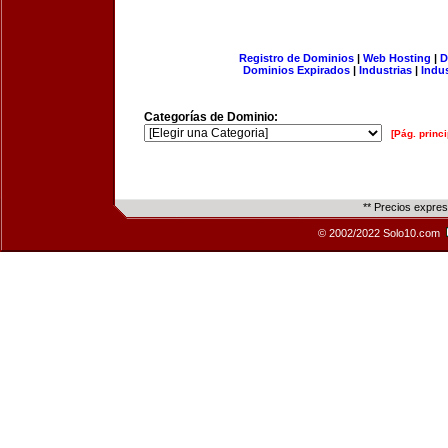
Registro de Dominios
|
Web Hosting
|
D
Dominios Expirados
|
Industrias
|
Indu
Categorías de Dominio:
[Pág. princi
** Precios expre
© 2002/2022 Solo10.com