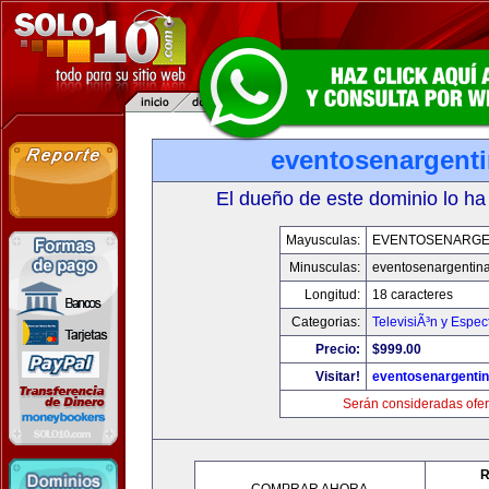
eventosenargent
El dueño de este dominio lo ha
Mayusculas:
EVENTOSENARGE
Minusculas:
eventosenargentin
Longitud:
18 caracteres
Categorias:
TelevisiÃ³n y Espec
Precio:
$999.00
Visitar!
eventosenargenti
Serán consideradas ofer
R