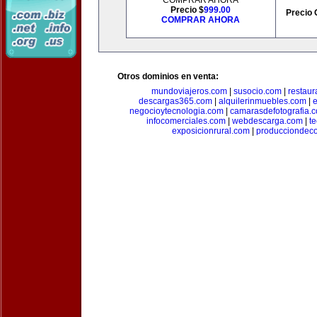
COMPRAR AHORA
Precio $
999.00
Precio 
COMPRAR AHORA
Otros dominios en venta:
mundoviajeros.com
|
susocio.com
|
restaur
descargas365.com
|
alquilerinmuebles.com
|
e
negocioytecnologia.com
|
camarasdefotografia.
infocomerciales.com
|
webdescarga.com
|
t
exposicionrural.com
|
producciondec