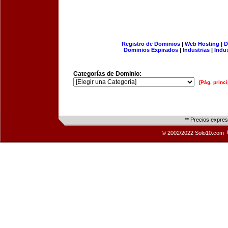
Registro de Dominios
|
Web Hosting
|
D
Dominios Expirados
|
Industrias
|
Indu
Categorías de Dominio:
[Pág. princi
** Precios expre
© 2002/2022 Solo10.com