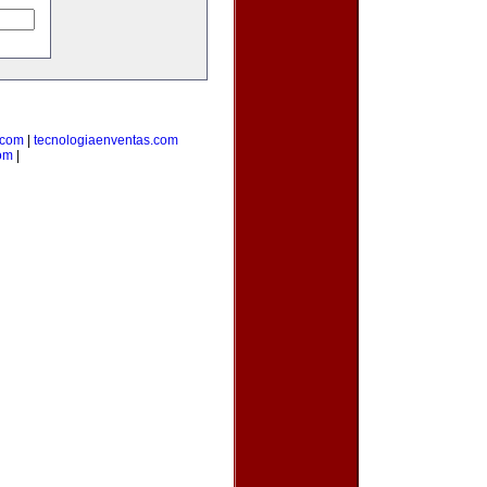
.com
|
tecnologiaenventas.com
om
|