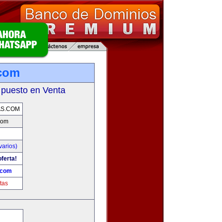
.com
 puesto en Venta
AS.COM
com
varios)
ferta!
.com
tas