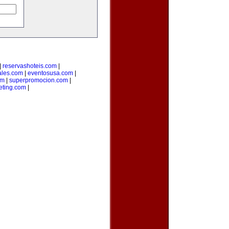
|
reservashoteis.com
|
ales.com
|
eventosusa.com
|
om
|
superpromocion.com
|
eting.com
|