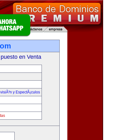
com
 puesto en Venta
visiÃ³n y EspectÃ¡culos
tas