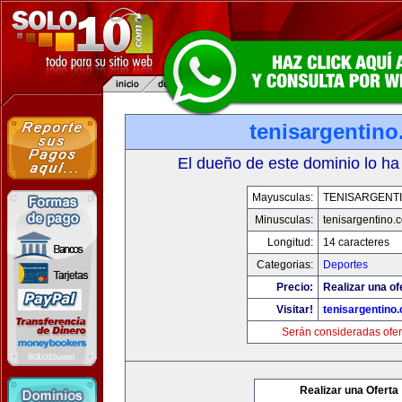
tenisargentin
El dueño de este dominio lo ha
Mayusculas:
TENISARGENT
Minusculas:
tenisargentino.
Longitud:
14 caracteres
Categorias:
Deportes
Precio:
Realizar una of
Visitar!
tenisargentino
Serán consideradas ofer
Realizar una Oferta