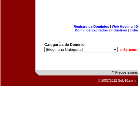
Registro de Dominios
|
Web Hosting
|
D
Dominios Expirados
|
Industrias
|
Indu
Categorías de Dominio:
[Pág. princi
** Precios expre
© 2002/2022 Solo10.com