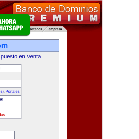
om
 puesto en Venta
M
os)
,
Portales
a!
tas