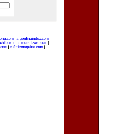
ong.com
|
argentinaindex.com
chilear.com
|
monetizare.com
|
o.com
|
cafedemaquina.com
|