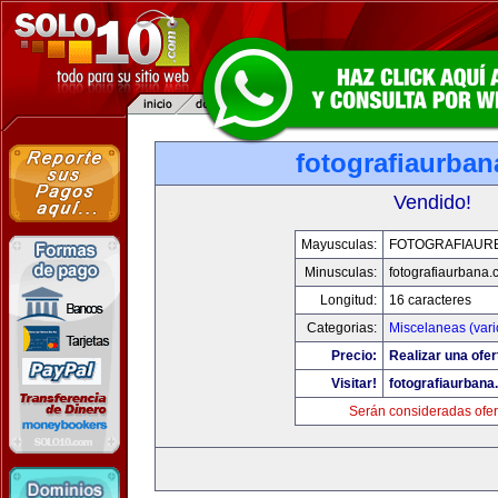
fotografiaurba
Vendido!
Mayusculas:
FOTOGRAFIAUR
Minusculas:
fotografiaurbana
Longitud:
16 caracteres
Categorias:
Miscelaneas (vari
Precio:
Realizar una ofer
Visitar!
fotografiaurbana
Serán consideradas ofer