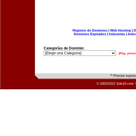
Registro de Dominios
|
Web Hosting
|
D
Dominios Expirados
|
Industrias
|
Indu
Categorías de Dominio:
[Pág. princi
** Precios expre
© 2002/2022 Solo10.com