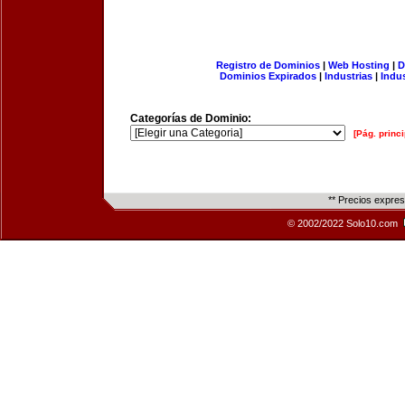
Registro de Dominios
|
Web Hosting
|
D
Dominios Expirados
|
Industrias
|
Indu
Categorías de Dominio:
[Pág. princi
** Precios expre
© 2002/2022 Solo10.com