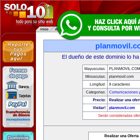
planmovil.c
El dueño de este dominio lo ha
Mayusculas:
PLANMOVIL.CO
Minusculas:
planmovil.com
Longitud:
9 caracteres
Categorias:
Comunicaciones y
Precio:
Realizar una ofer
Visitar!
planmovil.com
Serán consideradas ofer
Realizar una Oferta