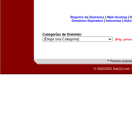
Registro de Dominios
|
Web Hosting
|
D
Dominios Expirados
|
Industrias
|
Indu
Categorías de Dominio:
[Pág. princi
** Precios expre
© 2002/2022 Solo10.com