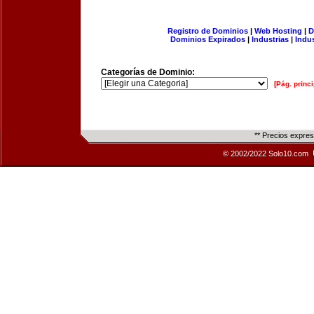
Registro de Dominios
|
Web Hosting
|
D
Dominios Expirados
|
Industrias
|
Indu
Categorías de Dominio:
[Pág. princi
** Precios expre
© 2002/2022 Solo10.com