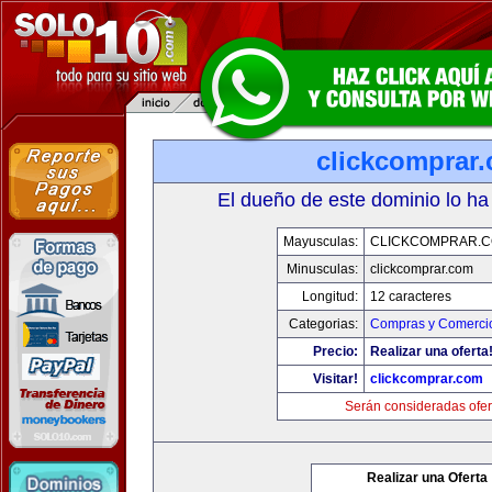
clickcomprar
El dueño de este dominio lo ha
Mayusculas:
CLICKCOMPRAR.
Minusculas:
clickcomprar.com
Longitud:
12 caracteres
Categorias:
Compras y Comercio
Precio:
Realizar una oferta
Visitar!
clickcomprar.com
Serán consideradas ofer
Realizar una Oferta