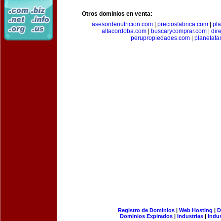
Otros dominios en venta:
asesordenutricion.com
|
preciosfabrica.com
|
pl
altacordoba.com
|
buscarycomprar.com
|
dir
perupropiedades.com
|
planetaf
Registro de Dominios
|
Web Hosting
|
D
Dominios Expirados
|
Industrias
|
Indu