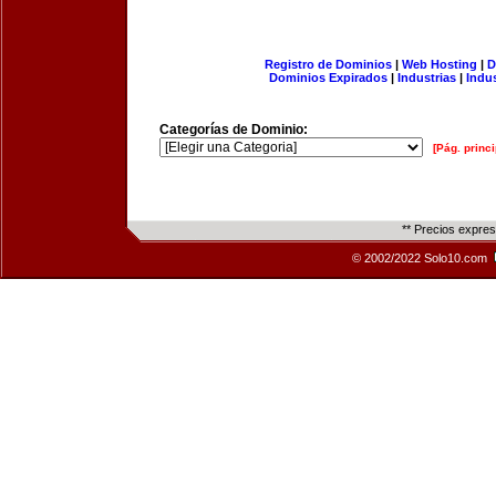
Registro de Dominios
|
Web Hosting
|
D
Dominios Expirados
|
Industrias
|
Indu
Categorías de Dominio:
[Pág. princi
** Precios expre
© 2002/2022 Solo10.com