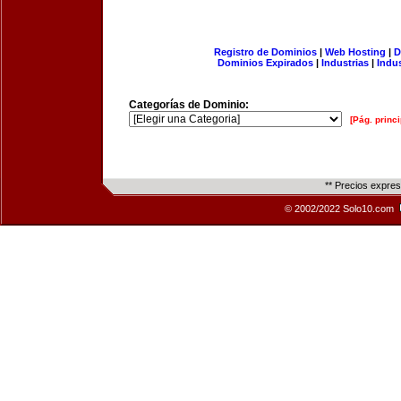
Registro de Dominios
|
Web Hosting
|
D
Dominios Expirados
|
Industrias
|
Indu
Categorías de Dominio:
[Pág. princi
** Precios expre
© 2002/2022 Solo10.com