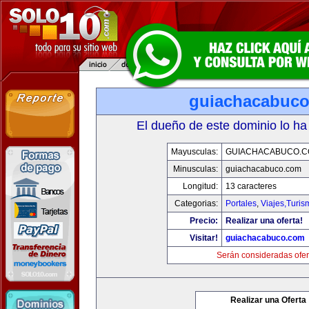
guiachacabuc
El dueño de este dominio lo ha
Mayusculas:
GUIACHACABUCO.
Minusculas:
guiachacabuco.com
Longitud:
13 caracteres
Categorias:
Portales
,
Viajes,Turi
Precio:
Realizar una oferta!
Visitar!
guiachacabuco.com
Serán consideradas ofer
Realizar una Oferta