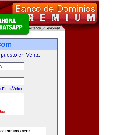
com
 puesto en Venta
OM
 ElectrÃ³nico
tas
ealizar una Oferta