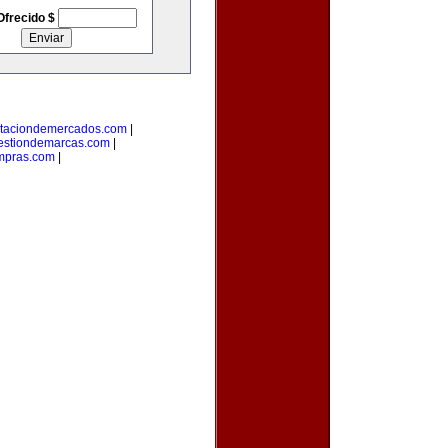
Ofrecido $
taciondemercados.com
|
estiondemarcas.com
|
mpras.com
|