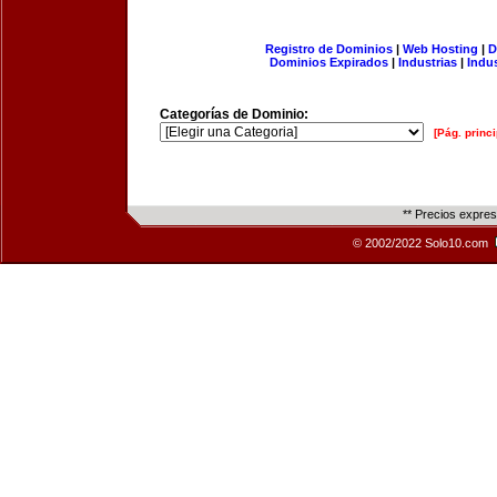
Registro de Dominios
|
Web Hosting
|
D
Dominios Expirados
|
Industrias
|
Indu
Categorías de Dominio:
[Pág. princi
** Precios expre
© 2002/2022 Solo10.com