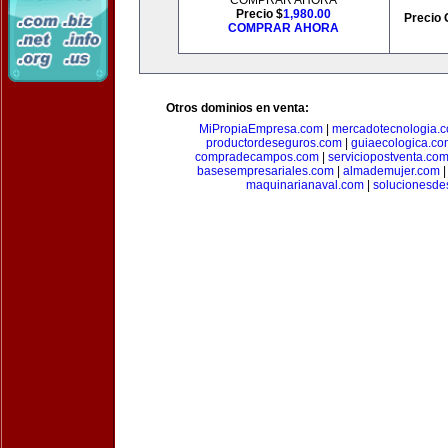
COMPRAR AHORA
Precio $
1,980.00
Precio 
COMPRAR AHORA
Otros dominios en venta:
MiPropiaEmpresa.com
|
mercadotecnologia.
productordeseguros.com
|
guiaecologica.co
compradecampos.com
|
serviciopostventa.co
basesempresariales.com
|
almademujer.com
maquinarianaval.com
|
solucionesde