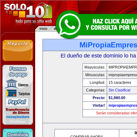
MiPropiaEmpre
El dueño de este dominio lo ha
Mayusculas:
MIPROPIAEMPR
Minusculas:
mipropiaempres
Longitud:
15 caracteres
Categorias:
Sin Clasificar
Precio:
$1,980.00
Visitar!
mipropiaempre
Serán consideradas ofer
R