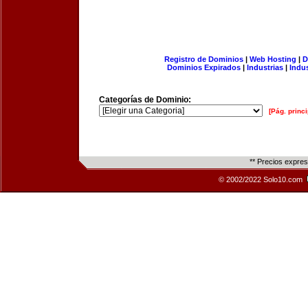
Registro de Dominios
|
Web Hosting
|
D
Dominios Expirados
|
Industrias
|
Indu
Categorías de Dominio:
[Pág. princi
** Precios expre
© 2002/2022 Solo10.com