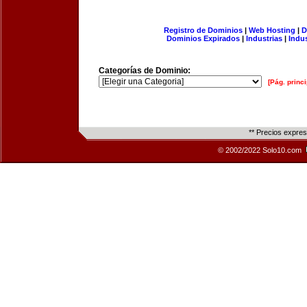
Registro de Dominios
|
Web Hosting
|
D
Dominios Expirados
|
Industrias
|
Indu
Categorías de Dominio:
[Pág. princi
** Precios expre
© 2002/2022 Solo10.com