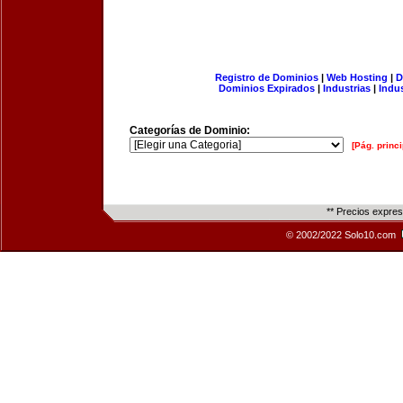
Registro de Dominios
|
Web Hosting
|
D
Dominios Expirados
|
Industrias
|
Indu
Categorías de Dominio:
[Pág. princi
** Precios expre
© 2002/2022 Solo10.com