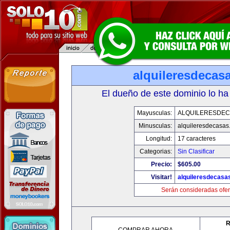
alquileresdecas
El dueño de este dominio lo ha
Mayusculas:
ALQUILERESDE
Minusculas:
alquileresdecasas
Longitud:
17 caracteres
Categorias:
Sin Clasificar
Precio:
$605.00
Visitar!
alquileresdecasa
Serán consideradas ofer
R