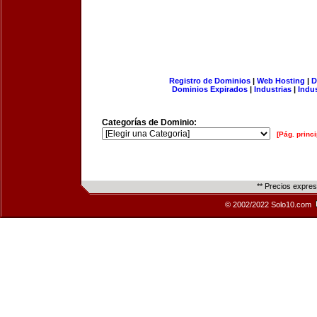
Registro de Dominios
|
Web Hosting
|
D
Dominios Expirados
|
Industrias
|
Indu
Categorías de Dominio:
[Pág. princi
** Precios expre
© 2002/2022 Solo10.com