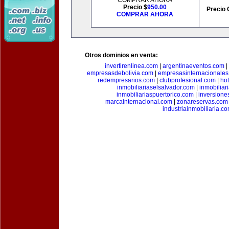
COMPRAR AHORA
Precio $
950.00
Precio 
COMPRAR AHORA
Otros dominios en venta:
invertirenlinea.com
|
argentinaeventos.com
|
empresasdebolivia.com
|
empresasinternacionale
redempresarios.com
|
clubprofesional.com
|
ho
inmobiliariaselsalvador.com
|
inmobilia
inmobiliariaspuertorico.com
|
inversione
marcainternacional.com
|
zonareservas.com
industriainmobiliaria.c