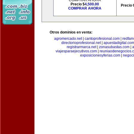
COMPRAR AHORA
Precio $
4,500.00
Precio 
COMPRAR AHORA
Otros dominios en venta:
agromercado.net
|
cantoprofesional.com
|
redfam
directorioprofesional.net
|
apuestadigital.co
registrarmarca.net
|
zonasubastas.com
|
a
viajesparaejecutivos.com
|
reuniaodenegocios.
exposicionesyferias.com
|
negoc