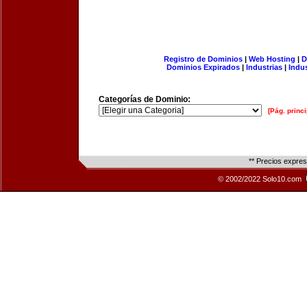
Registro de Dominios
|
Web Hosting
|
D
Dominios Expirados
|
Industrias
|
Indu
Categorías de Dominio:
[Pág. princi
** Precios expre
© 2002/2022 Solo10.com