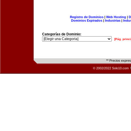
Registro de Dominios
|
Web Hosting
|
D
Dominios Expirados
|
Industrias
|
Indu
Categorías de Dominio:
[Pág. princi
** Precios expre
© 2002/2022 Solo10.com