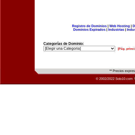
Registro de Dominios
|
Web Hosting
|
D
Dominios Expirados
|
Industrias
|
Indu
Categorías de Dominio:
[Pág. princi
** Precios expre
© 2002/2022 Solo10.com