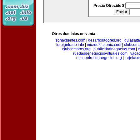
Precio Ofrecido $
Otros dominios en venta:
zonaclientes.com
|
desarrolladores.org
|
guiasalt
foreigntrade.info
|
microelectronica.net
|
clubcom
clubcompras.org
|
publicidadnegocios.com
|
e
ruedasdenegociosvirtuales.com
|
vacac
encuentrosdenegocios.org
|
tarjetas