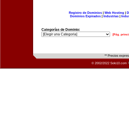
Registro de Dominios
|
Web Hosting
|
D
Dominios Expirados
|
Industrias
|
Indu
Categorías de Dominio:
[Pág. princi
** Precios expre
© 2002/2022 Solo10.com