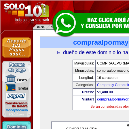
compraalpormay
El dueño de este dominio lo ha
Mayusculas:
COMPRAALPORMA
Minusculas:
compraalpormayor.
Longitud:
16 caracteres
Categorias:
Compras y Comercio
Precio:
$1,400.00
Visitar!
compraalpormayor
Serán consideradas ofer
R