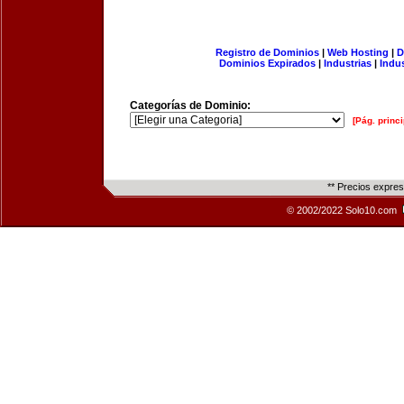
Registro de Dominios
|
Web Hosting
|
D
Dominios Expirados
|
Industrias
|
Indu
Categorías de Dominio:
[Pág. princi
** Precios expre
© 2002/2022 Solo10.com