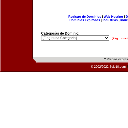
Registro de Dominios
|
Web Hosting
|
D
Dominios Expirados
|
Industrias
|
Indu
Categorías de Dominio:
[Pág. princi
** Precios expre
© 2002/2022 Solo10.com