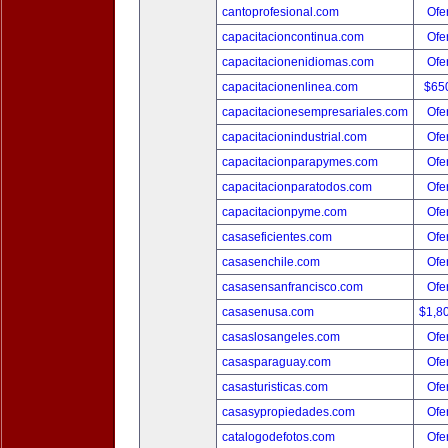
cantoprofesional.com
Ofer
capacitacioncontinua.com
Ofer
capacitacionenidiomas.com
Ofer
capacitacionenlinea.com
$65
capacitacionesempresariales.com
Ofer
capacitacionindustrial.com
Ofer
capacitacionparapymes.com
Ofer
capacitacionparatodos.com
Ofer
capacitacionpyme.com
Ofer
casaseficientes.com
Ofer
casasenchile.com
Ofer
casasensanfrancisco.com
Ofer
casasenusa.com
$1,8
casaslosangeles.com
Ofer
casasparaguay.com
Ofer
casasturisticas.com
Ofer
casasypropiedades.com
Ofer
catalogodefotos.com
Ofer