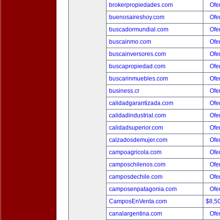
brokerpropiedades.com
Ofer
buenosaireshoy.com
Ofer
buscadormundial.com
Ofer
buscainmo.com
Ofer
buscainversores.com
Ofer
buscapropiedad.com
Ofer
buscarinmuebles.com
Ofer
business.cr
Ofer
calidadgarantizada.com
Ofer
calidadindustrial.com
Ofer
calidadsuperior.com
Ofer
calzadosdemujer.com
Ofer
campoagricola.com
Ofer
camposchilenos.com
Ofer
camposdechile.com
Ofer
camposenpatagonia.com
Ofer
CamposEnVenta.com
$8,5
canalargentina.com
Ofer