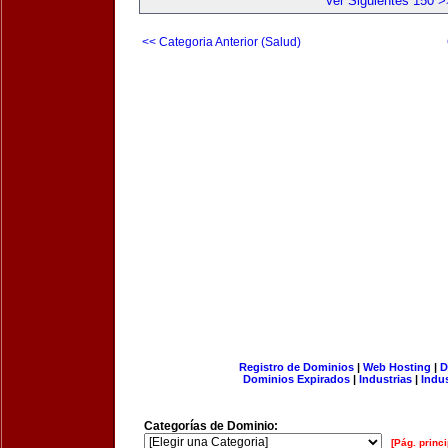
Ver Siguientes 150 >
<< Categoria Anterior (Salud)
Registro de Dominios
|
Web Hosting
|
D
Dominios Expirados
|
Industrias
|
Indu
Categorías de Dominio:
[Pág. princi