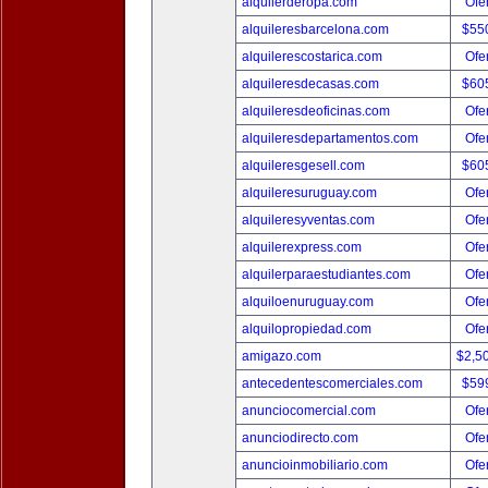
alquilerderopa.com
Ofer
alquileresbarcelona.com
$55
alquilerescostarica.com
Ofer
alquileresdecasas.com
$60
alquileresdeoficinas.com
Ofer
alquileresdepartamentos.com
Ofer
alquileresgesell.com
$60
alquileresuruguay.com
Ofer
alquileresyventas.com
Ofer
alquilerexpress.com
Ofer
alquilerparaestudiantes.com
Ofer
alquiloenuruguay.com
Ofer
alquilopropiedad.com
Ofer
amigazo.com
$2,5
antecedentescomerciales.com
$59
anunciocomercial.com
Ofer
anunciodirecto.com
Ofer
anuncioinmobiliario.com
Ofer