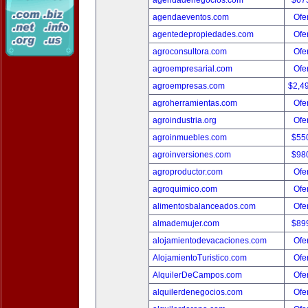
agendadenegocios.com
$67
agendaeventos.com
Ofer
agentedepropiedades.com
Ofer
agroconsultora.com
Ofer
agroempresarial.com
Ofer
agroempresas.com
$2,4
agroherramientas.com
Ofer
agroindustria.org
Ofer
agroinmuebles.com
$55
agroinversiones.com
$98
agroproductor.com
Ofer
agroquimico.com
Ofer
alimentosbalanceados.com
Ofer
almademujer.com
$89
alojamientodevacaciones.com
Ofer
AlojamientoTuristico.com
Ofer
AlquilerDeCampos.com
Ofer
alquilerdenegocios.com
Ofer