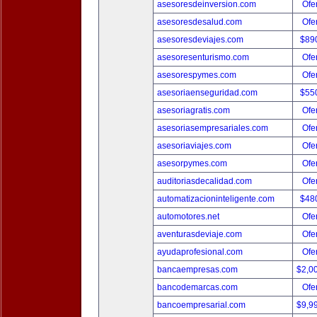
asesoresdeinversion.com
Ofer
asesoresdesalud.com
Ofer
asesoresdeviajes.com
$89
asesoresenturismo.com
Ofer
asesorespymes.com
Ofer
asesoriaenseguridad.com
$55
asesoriagratis.com
Ofer
asesoriasempresariales.com
Ofer
asesoriaviajes.com
Ofer
asesorpymes.com
Ofer
auditoriasdecalidad.com
Ofer
automatizacioninteligente.com
$48
automotores.net
Ofer
aventurasdeviaje.com
Ofer
ayudaprofesional.com
Ofer
bancaempresas.com
$2,0
bancodemarcas.com
Ofer
bancoempresarial.com
$9,9