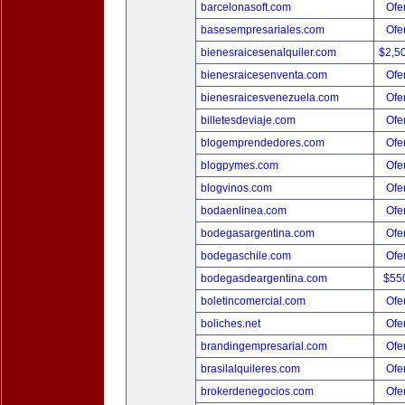
barcelonasoft.com
Ofer
basesempresariales.com
Ofer
bienesraicesenalquiler.com
$2,5
bienesraicesenventa.com
Ofer
bienesraicesvenezuela.com
Ofer
billetesdeviaje.com
Ofer
blogemprendedores.com
Ofer
blogpymes.com
Ofer
blogvinos.com
Ofer
bodaenlinea.com
Ofer
bodegasargentina.com
Ofer
bodegaschile.com
Ofer
bodegasdeargentina.com
$55
boletincomercial.com
Ofer
boliches.net
Ofer
brandingempresarial.com
Ofer
brasilalquileres.com
Ofer
brokerdenegocios.com
Ofer